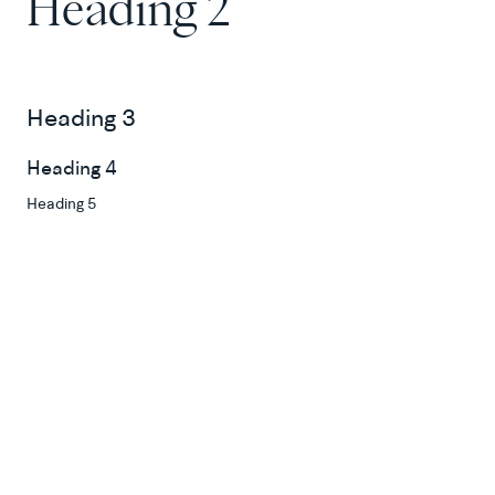
Heading 2
Heading 3
Heading 4
Heading 5
Heading 6
Lorem ipsum dolor sit amet, consectetur adipiscing
elit, sed do eiusmod tempor incididunt ut labore et
dolore magna aliqua. Ut enim ad minim veniam, quis
nostrud exercitation ullamco laboris nisi ut aliquip ex
ea commodo consequat. Duis aute irure dolor in
reprehenderit in voluptate velit esse cillum dolore
eu fugiat nulla pariatur.