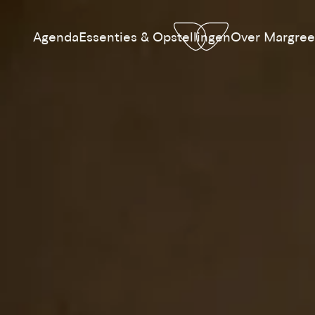
Agenda
Essenties & Opstellingen
Over Margree