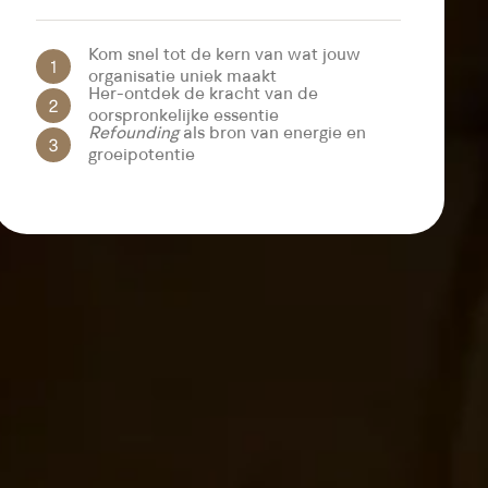
Kom snel tot de kern van wat jouw
organisatie uniek maakt
Her-ontdek de kracht van de
oorspronkelijke essentie
Refounding
als bron van energie en
groeipotentie