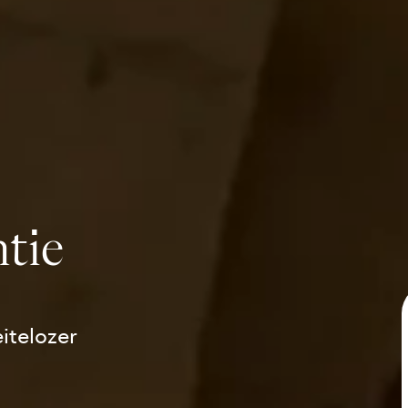
ntie
itelozer