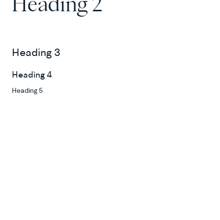
Heading 2
Heading 3
Heading 4
Heading 5
Heading 6
Lorem ipsum dolor sit amet, consectetur adipiscing
elit, sed do eiusmod tempor incididunt ut labore et
dolore magna aliqua. Ut enim ad minim veniam, quis
nostrud exercitation ullamco laboris nisi ut aliquip ex
ea commodo consequat. Duis aute irure dolor in
reprehenderit in voluptate velit esse cillum dolore
eu fugiat nulla pariatur.